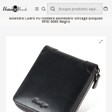
Envío GRATIS desde $60.000 | Entregas rápidas 1–5 días hábiles
Inicio
Billeteras, Bolsos y Maletas
Bolsos Hombre
Billetera Cuero PU Hombre Monedero Vintage Bloqueo
RFID 6065 Negro