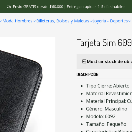
aletas
Bolsos Hombre
Billetera Cuero Hombre Bloqueo RFID Bols
Envío GRATIS desde $60.000 | Entregas rápidas 1–5 días hábiles
Moda Hombres
Billeteras, Bolsos y Maletas
Joyeria
Deportes
|
Billetera Cuero
Tarjeta Sim 60
Mostrar stock de ubi
DESCRIPCIÓN
Tipo Cierre: Abierto
Material Revestimien
Material Principal: C
Género: Masculino
Modelo: 6092
Tamaño: Pequeño
Característica: Bloq