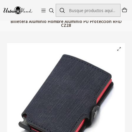
Envío GRATIS desde $60.000 | Entregas rápidas 1–5 días hábiles
Inicio
Billeteras, Bolsos y Maletas
Bolsos Hombre
Billetera Aluminio Hombre Aluminio PU Proteccion RFID
CZ28