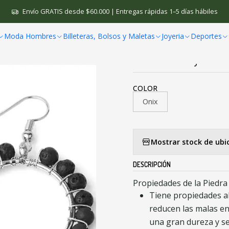
Inicio
Joyeria
Aretes Mujeres Circular Onix G572
Envío GRATIS desde $60.000 | Entregas rápidas 1–5 días hábiles
Moda Hombres
Billeteras, Bolsos y Maletas
Joyeria
Deportes
|
Aretes Mujeres 
COLOR
Onix
Mostrar stock de ubi
DESCRIPCIÓN
Propiedades de la Piedra
Tiene propiedades a
reducen las malas en
una gran dureza y se