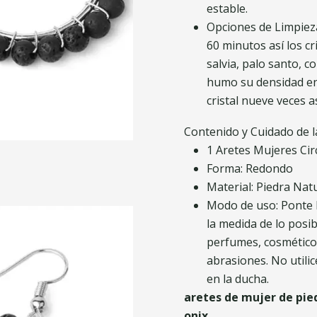
estable.
Opciones de Limpieza 
60 minutos así los c
salvia, palo santo, c
humo su densidad ene
cristal nueve veces 
Contenido y Cuidado de l
1 Aretes Mujeres Cir
Forma: Redondo
Material: Piedra Nat
Modo de uso: Ponte l
la medida de lo posi
perfumes, cosmético
abrasiones. No utili
en la ducha.
aretes de mujer de pied
onix