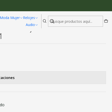
Apilada BH32421
Moda Mujer
Relojes
Audio
a UBMD Mujer Flor Geometrica
1
caciones
ado