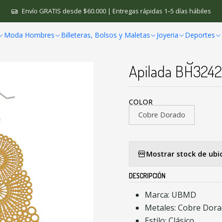
Bienestar Holistico
Aretes Filigrana UBMD Mujer Flor Geometrica 
Envío GRATIS desde $60.000 | Entregas rápidas 1–5 días hábiles
Moda Hombres
Billeteras, Bolsos y Maletas
Joyeria
Deportes
|
Aretes Filigran
Apilada BH3242
COLOR
Cobre Dorado
Mostrar stock de ubi
DESCRIPCIÓN
Marca: UBMD
Metales: Cobre Dor
Estilo: Clásico