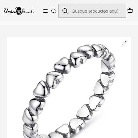
Envío GRATIS desde $60.000 | Entregas rápidas 1–5 días hábiles
Inicio
Joyeria
Anillos
Anillo BAMOER Corazon PA7108